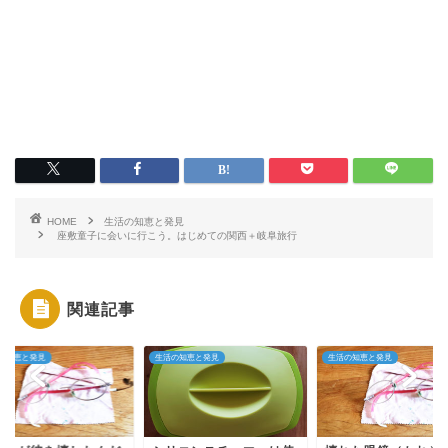
HOME
生活の知恵と発見
座敷童子に会いに行こう。はじめての関西＋岐阜旅行
関連記事
の知恵と発見
生活の知恵と発見
生活の知恵と発見