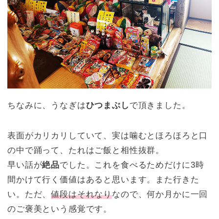
ちなみに、うなぎは
ひつまぶし
で頂きました。
表面がカリカリしていて、実は噛むとほろほろと口
の中で踊って、たれはご飯と相性抜群。
早い話が
絶品
でした。これを食べるためだけに3時
間かけて行く価値はあると思います。また行きた
い。ただ、
値段はそれなり
なので、何か月かに一回
のご褒美という感覚です。