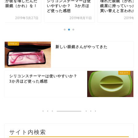
なたが彼を壊したんだ
シリコンスチーマーは使
壊れた眼鏡（かれ）
……眼鏡（かれ）を！
いやすいか？ 3か月ほ
鏡屋に持っていった
ど使った感想
買い替えと言われた
2019年3月27日
2019年8月11日
2019年
新しい眼鏡さんがやってきた
シリコンスチーマーは使いやすいか？
3か月ほど使った感想
サイト内検索