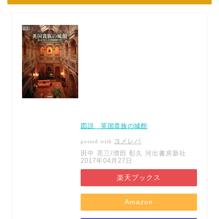
図説 英国貴族の城館
ヨメレバ
posted with
田中 亮三/増田 彰久 河出書房新社
2017年04月27日
楽天ブックス
Amazon