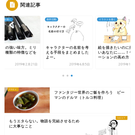
関連記事
ストを描く
創作活動
イラストを描く
描きの強い味方。ミリ
キャラクターの名前を考
絵を描きたいのに描
ン４種類の特徴などを
える手段をまとめました
いあなたに……！モ
介！
よー。
ーションの高め方！
2019年2月21日
2019年6月5日
2019年10
ファンタジー世界のご飯を作ろう ピー
マンのドルマ（トルコ料理）
もうエタらない。物語を完結させるため
に大事なこと