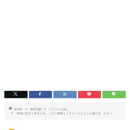
HOME
創作活動
イラストを描く
作画に役立つ本まとめ。これで漫画もイラストもどんどん描ける、かも？